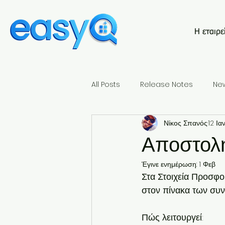
Η εταιρε
All Posts
Release Notes
Ne
Νίκος Σπανός
12 Ια
Αποστολη
Έγινε ενημέρωση:
1 Φεβ
Στα Στοιχεία Προσφο
στον πίνακα των συ
Πώς λειτουργεί: