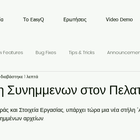
ία
Το EasyQ
Ερωτήσεις
Video Demo
w Features
Bug Fixes
Tips & Tricks
Announcemen
ν
διαβάστηκε 1 λεπτά
 Συνημμενων στον Πελα
ράς και Στοιχεία Εργασίας, υπάρχει τώρα μια νέα στήλη 
νημμένων αρχείων.