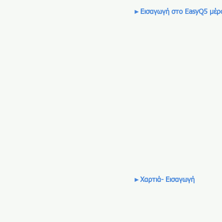
►Εισαγωγή στο EasyQ5 μέρ
►Χαρτιά- Εισαγωγή