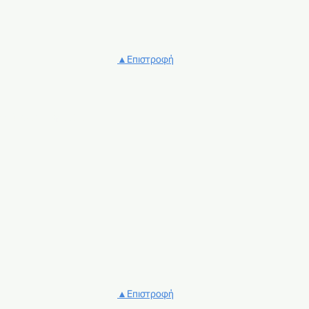
▲Επιστροφή
εκτύπωσης μέρος 1ο
▲Επιστροφή