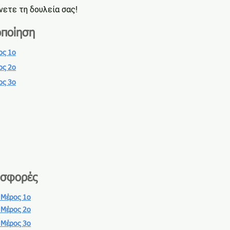
νετε τη δουλεία σας
!
οποίηση
ος 1ο
ος 2ο
ος 3ο
οσφορές
 Μέρος 1ο
 Μέρος 2ο
 Μέρος 3ο