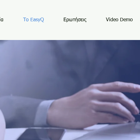
ία
Το EasyQ
Ερωτήσεις
Video Demo