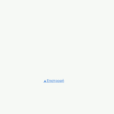
εκτύπωσης μέρος 2ο
▲Επιστροφή
ην εισαγωγή χαρτιών και φακέλων