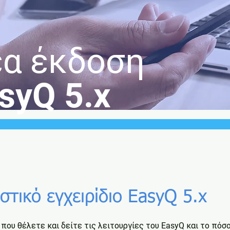
α έκδοση
syQ 5.x
τικό εγχειρίδιο EasyQ 5.x
που θέλετε και δείτε τις λειτουργίες του
EasyQ
και το πόσο