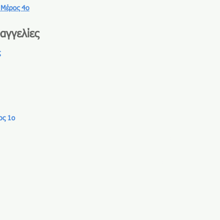
 Μέρος 4ο
αγγελίες
ς
ος 1ο
Γνωριμία με την εφ
Εισαγωγή των στοιχ
προμηθευτών, film κ