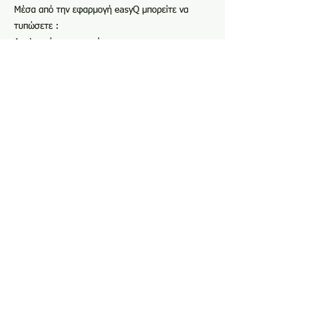
Μέσα από την εφαρμογή easyQ μπορείτε να
τυπώσετε :
Αναλυτικές προσφορές
Παραγγελίες πελάτη
Αναλυτικά τιμολόγια
Παραγγελίες χαρτιού
Εντολές εργασίες
Γραφική αναπαράσταση μοντάζ
Απολογιστικές κοστολογήσεις παραγγελιών
Ανάλυση κοστολόγησης
Κινήσεις πελάτη (Χρεώσεις – πιστώσεις)
Καταστάσεις τρεχουσών εργασιών
Τιμοκατάλογοι χαρτιού
▲Επιστροφή
Φόρμα επικοινωνίας
Όνομα