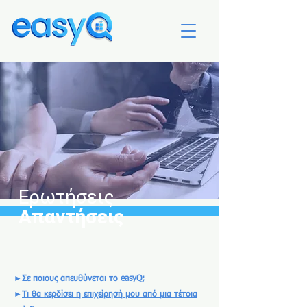
Ερωτήσεις
Απαντήσεις
►
Σε ποιους απευθύνεται το easyQ;
►
Τι θα κερδίσει η επιχείρησή μου από μια τέτοια