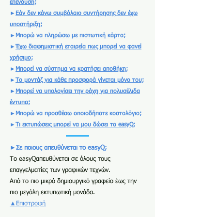
επένδυση;
►
Εάν δεν κάνω συμβόλαιο συντήρησης δεν έχω
υποστήριξη;
►
Μπορώ να πληρώσω με πιστωτική κάρτα;
►
Έχω διαφημιστική εταιρεία πως μπορεί να φανεί
χρήσιμο;
►
Μπορεί να σύστημα να κρατήσει αποθήκη;
►
Το μοντάζ για κάθε προσφορά γίνεται μόνο του;
►
Μπορεί να υπολογίσει την ράχη για πολυσέλιδα
έντυπα;
►
Μπορώ να προσθέσω οποιοδήποτε κοστολόγιο;
►
Τι εκτυπώσεις μπορεί να μου δώσει το easyQ;
►Σε ποιους απευθύνεται το easyQ;
Το easyQαπευθύνεται σε όλους τους
επαγγελματίες των γραφικών τεχνών.
Από το πιο μικρό δημιουργικό γραφείο έως την
πιο μεγάλη εκτυπωτική μονάδα.
▲Επιστροφή