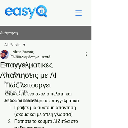
Ανάρτηση
All Posts
Νίκος Σπανός
All Posts
12 Ιαν
διαβάστηκε 1 λεπτά
Επαγγελματικες
Release Notes
Απαντησεις με AI
New Features
Bug Fixes
Πως λειτουργει
Tips & Tricks
Οταν εχετε ενα σχολιο πελατη και 
Announcements
θελετε να απαντησετε επαγγελματικα:
Γραψτε μια συντομη απαντηση 
(ακομα και με απλη γλωσσα)
Πατηστε το κουμπι AI διπλα στο 