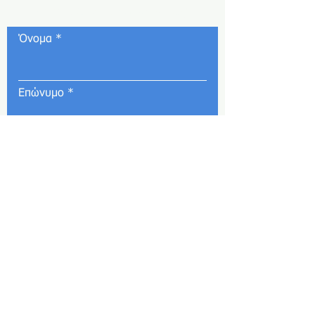
Φόρμα επικοινωνίας
Όνομα
Επώνυμο
Email
Σχόλια
Τηλέφωνο